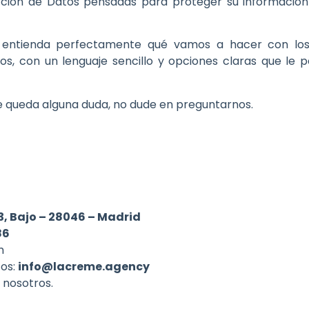
ción de Datos pensadas para proteger su información
 entienda perfectamente qué vamos a hacer con los
os, con un lenguaje sencillo y opciones claras que le 
 le queda alguna duda, no dude en preguntarnos.
3, Bajo – 28046 – Madrid
86
m
tos:
info@lacreme.agency
 nosotros.