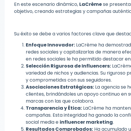
En este escenario dinámico,
LaCrème
se presenta
objetivo, creando estrategias y campañas auténtic
Su éxito se debe a varios factores clave que dest
Enfoque Innovador:
LaCrème ha demostrado u
redes sociales y capitalizarlas de manera efe
en redes sociales le ha permitido destacar e
Selección Rigurosa de Influencers:
LaCrème
variedad de nichos y audiencias. Su riguroso 
y comprometidxs con sus seguidores.
Asociaciones Estratégicas:
La agencia se h
clientes, brindándoles un apoyo continuo en su
marcas con las que colabora.
Transparencia y Ética:
LaCrème ha mantenid
campañas. Esta integridad ha ganado la confi
social media e
influencer marketing
.
Resultados Comprobados:
H
a acumulado un