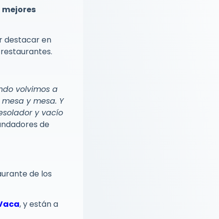
s
mejores
r destacar en
 restaurantes.
ndo volvimos a
e mesa y mesa. Y
esolador y vacío
 fundadores de
aurante de los
 Vaca
, y están a