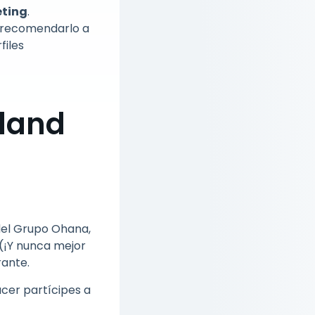
eting
.
a recomendarlo a
files
yland
del Grupo Ohana,
(¡Y nunca mejor
rante.
cer partícipes a