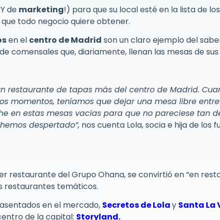
(¡Y de
marketing
!) para que su local esté en la lista de lo
to que todo negocio quiere obtener.
os
en el
centro de Madrid
son un claro ejemplo del sabe
s de comensales que, diariamente, llenan las mesas de sus
un restaurante de tapas más del centro de Madrid. Cua
sos momentos, teníamos que dejar una mesa libre entr
uche en estas mesas vacías para que no pareciese tan d
s hemos despertado”,
nos cuenta Lola, socia e hija de los
mer restaurante del Grupo Ohana, se convirtió en “en rest
s restaurantes temáticos.
 asentados en el mercado,
Secretos de Lola
y
Santa La
centro de la capital:
Storyland.